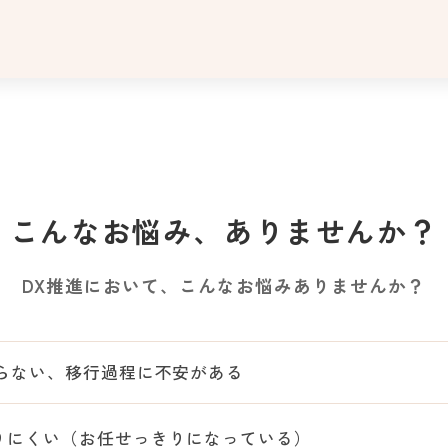
こ
ん
な
お
悩
み
、
あ
り
ま
せ
ん
か
？
こんなお悩み、
DX推進において、こんなお悩みありませんか？
らない、移行過程に不安がある
りにくい（お任せっきりになっている）