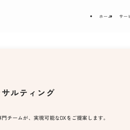
ホーム
サー
ン
サ
ル
テ
ィ
ン
グ
ンサルティング
門チームが、実現可能なDXをご提案します。