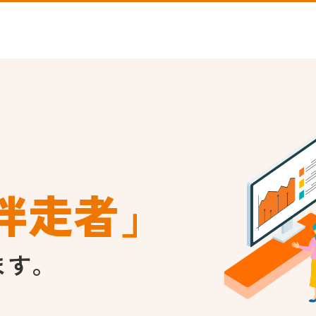
伴走者」
ます。