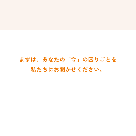
ま
ず
は
、
あ
な
た
の
「
今
」
の
困
り
ご
と
を
私
た
ち
に
お
聞
か
せ
く
だ
さ
い
。