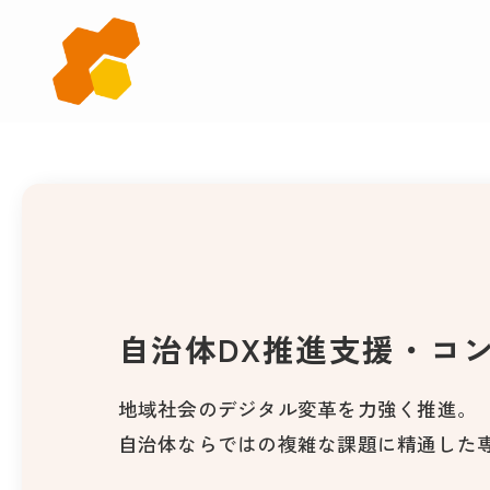
自
治
体
D
X
推
進
支
援
・
コ
自治体DX推進支援・コ
地域社会のデジタル変革を力強く推進。
自治体ならではの複雑な課題に精通した専