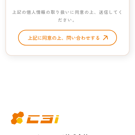
弊社では個人情報を保護し、その取り扱いには細
上記の個人情報の取り扱いに同意の上、送信してく
心の注意を払います。ご提供いただいた個人情報
ださい。
の利用目的は下記の通りとします。尚、下記の目
的において、弊社より電話、メール等でアクセス
をする場合がございます。ご了承下さい。
当社サービスご案内のため
採用活動における応募者の採用、可否の回答の
ため
各種お問い合わせ、もしくは依頼に対する回答
その他、事前にお知らせし、同意いただいた目
的のため
第三者へ個人情報を提供することは、下記の場合
を除き行いません。
法律に基づく場合
ご本人の同意がある場合
個人情報の提供は、皆様の任意性に基づいて行わ
れます。但しご提供くださらない場合、もしくは
ご提供くださいました情報項目に記入洩れ等の不