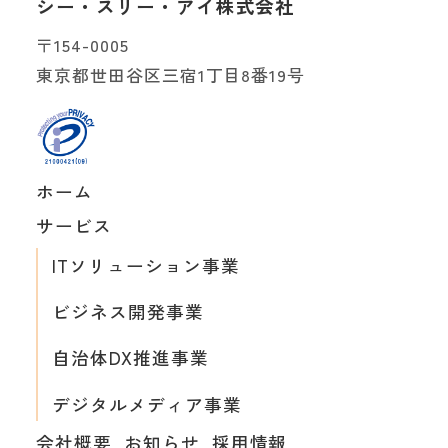
シー・スリー・アイ株式会社
備があった場合は、お問い合わせに関する回答や
当社サービスの提供ができなくなることを、あら
〒154-0005
かじめご了承下さい。
東京都世田谷区三宿1丁目8番19号
個人情報をご提供くださいました皆様には、個人
情報の開示を求める権利、及び開示の結果、当該
情報が誤っている場合には訂正及び削除を要求す
る権利がございます。但し、下記の項目に関する
ホーム
場合は除きます。
本人または第三者の生命、身体、財産その他の
サービス
権利利益を害する恐れがある場合
業務の適正な実施に著しい支障を及ぼす場合
ITソリューション事業
法令に違反することとなる場合
収集した個人情報は返却しないものとし、弊社が
ビジネス開発事業
責任をもって処分するものとします。
自治体DX推進事業
この件についてご意見・ご質問がございました
ら、下記弊社担当窓口までご連絡ください。
デジタルメディア事業
〈個人情報に関するお問い合わせ窓口〉
会社概要
お知らせ
採用情報