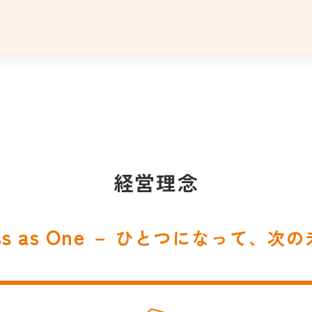
経
営
理
念
経営理念
s as One
－ ひとつになって、次の