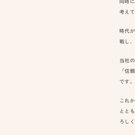
同時
考え
時代
戦し
当社のM
「信
です
これ
とと
ろし