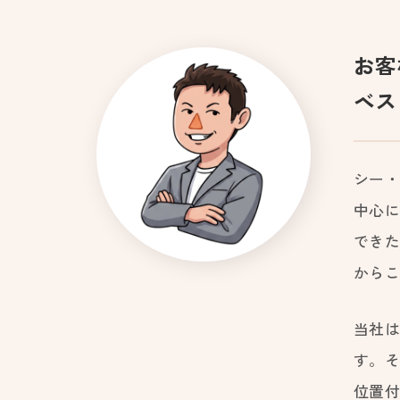
お客
ベス
シー・
中心
でき
から
当社
す。
位置