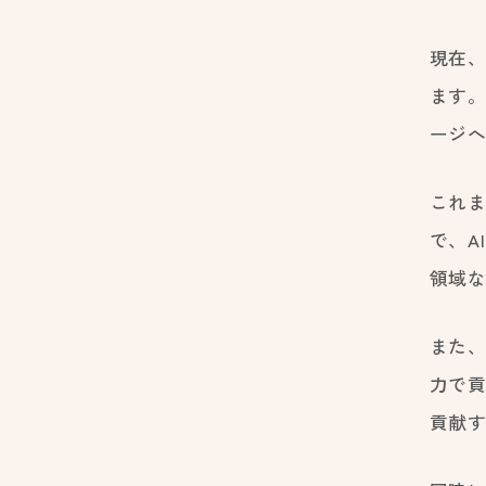
現在、
ます
ージ
これま
で、A
領域
また、
力で
貢献