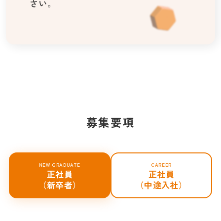
さい。
募
集
要
項
募集要項
NEW GRADUATE
CAREER
正社員
正社員
（新卒者）
（中途入社）