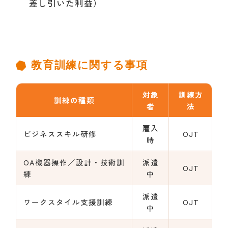
差し引いた利益）
教育訓練に関する事項
対象
訓練方
訓練の種類
者
法
雇入
ビジネススキル研修
OJT
時
OA機器操作／設計・技術訓
派遣
OJT
練
中
派遣
ワークスタイル支援訓練
OJT
中