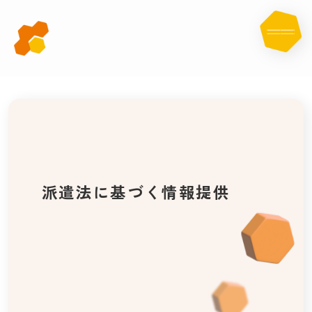
派
遣
法
に
基
づ
く
情
報
提
供
派遣法に基づく情報提供