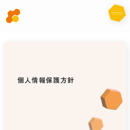
個
人
情
報
保
護
方
針
個人情報保護方針